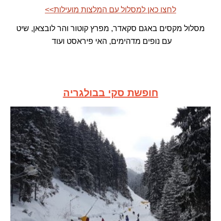
<<לחצו כאן למסלול עם המלצות מועילות
מסלול מקסים באגם סקאדר, מפרץ קוטור והר לובצאן, שיט
עם נופים מדהימים, האי פיראסט ועוד
חופשת סקי בבולגריה