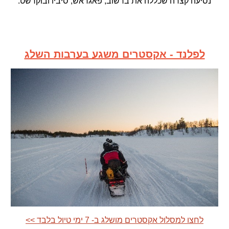
נסיעה קצרה שכללה את ברשוב, פאגראש, סיביו ובוקרשט.
לפלנד - אקסטרים משגע בערבות השלג
<< לחצו למסלול אקסטרים מושלג ב- 7 ימי טיול בלבד