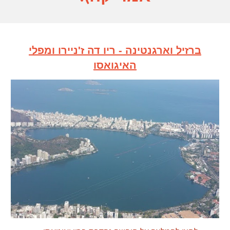
ברזיל וארגנטינה - ריו דה ז'ניירו ומפלי
האיגואסו