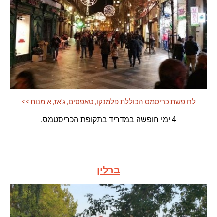
<< לחופשת כריסמס הכוללת פלמנקו, טאפסים, ג'אז, אומנות
4 ימי חופשה במדריד בתקופת הכריסטמס.
ברלין