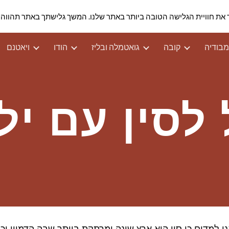
 כדי להבטיח שנספק לך את חוויית הגלישה הטובה ביותר באתר שלנו. המשך גלישתך באתר ת
ip to main content
Skip to navigat
בודיה
קובה
גואטמלה ובליז
הודו
ויאטנם
 לסין עם יל