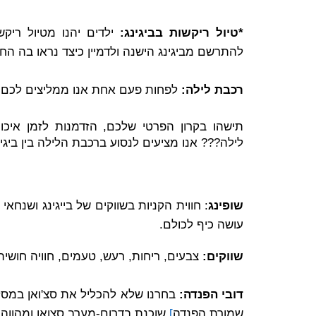
*טיול ריקשות בביגינג:
ילדים יהנו מטיול רי
להתרשם מביגינג הישנה ולדמיין כיצד נראו בה הח
רכבת לילה:
לפחות פעם אחת אנו ממליצים לכם לנ
תישהו בקרון הפרטי שלכם, הזדמנות לזמן אי
לילה??? אנו מציעים לנסוע ברכבת הלילה בין ביגינג
שופינג
עושה כיף לכולם.
שווקים:
צבעים, ריחות, רעש, טעמים, חוויה חושית.
דובי הפנדה:
בחרנו שלא להכליל את סצ'ואן במסלול
שמורת הפנדה
]
שוכנת בדרום-מערב סצואן ומהווה משכן ליותר מ-30% מאוכלוסיית הפנדה ה