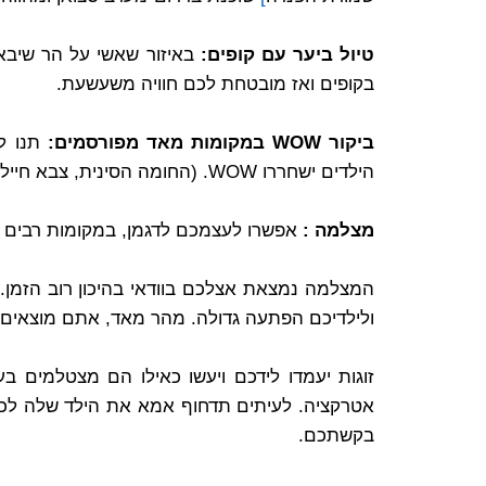
טיול ביער עם קופים:
באיזור שאשי על הר שיבא
בקופים ואז מובטחת לכם חוויה משעשעת.
ביקור WOW במקומות מאד מפורסמים:
תנו ל
הילדים ישחררו WOW. (החומה הסינית, צבא חיילי הטרקוטה, האיזור הקרסטי בגוילין). לעומת זאת, העיר האסורה, לא ממש מרשימה את הילדים.
מצלמה :
אפשרו לעצמכם לדגמן, במקומות רבים את
המצלמה נמצאת אצלכם בוודאי בהיכון רוב הזמן. 
ולילדיכם הפתעה גדולה. מהר מאד, אתם מוצאים 
זוגות יעמדו לידכם ויעשו כאילו הם מצטלמים 
אטרקציה. לעיתים תדחוף אמא את הילד שלה לכי
בקשתכם.