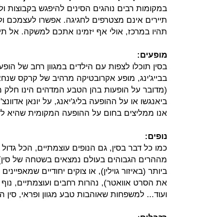
במקומות רבים נוהגים הסינים להיפגש בקבוצות ולי
תיירים אינם מצטרפים לחגיגה. אפשרו לעצמכם ו
תהיו במרכז, אולי אף יזמינו אתכם למשקה. אל תי
מופעים:
בסין תוכלו לצפות עם הילדים במגוון רחב של הופע
בבייג'ינג, מופע אקרובטיקה מרהיב של קרקס שנח
(מדובר על הופעות בהן הטבע המדהים הינו חלק 
ביאנגשו או על ההופעה בליג'יאנג, על יונאן אדוונצ'ר
אנו ממליצים בחום על ההופעה המקומית שהיא ל
נופים:
כמו כל דבר בסין, גם הנופים עוצמתיים, הכל גדול
מההרים הגבוהים בעולם נמצאים בשטחה של סין),
ביותר (באיזור גוילין), או צוקים יחודיים שמאפיינים 
את הסרט אוואטר), נהרות רחבים ועוצמתיים, נוף 
ועוד... למשפחות שאוהבות טבע מגוון ופראי, סין 