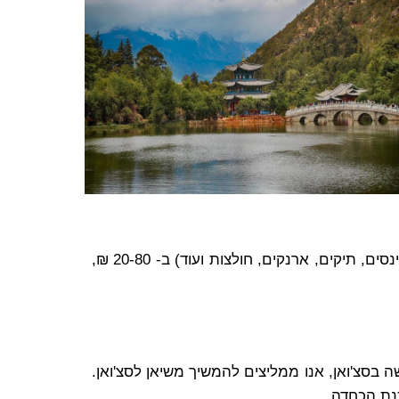
: חווית הקניות בשווקים של בייגינג ושנחאי היא מופלאה, במהלכה תוכלו לרכוש חיקויים למותגים (נעליים, גינסים, תיקים, ארנקים, חולצות ועוד) ב- 20-80 ₪,
 בסצ'ואן, אנו ממליצים להמשיך משיאן לסצ'ואן.