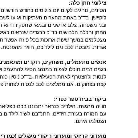
צילומי חתן כלה:
הסינים, נוהגים לקיים יום צילומים כחודש חודשיים 
לוקיישן, בד"כ באחת מהערים העתיקות ויגיעו לשם
ובני משפחה, צלם או שניים ובמאי שתפקידו הוא הע
החתן והכלה הלבושים בד"כ בבגדים שנראים כאילו 
מצטלמים במשך שעות ארוכות בכל פוזה אפשרית. 
אגדות. מובטח לכם וגם לילדיכם, חוויה מהפנטת.
אנשים מתעמלים, משחקים, רוקדים ומתאמנים ב
בגנים רבים תוכלו לצפות במנהג הסיני להתעמל ול
לנסות ולהצטרף לאחת הפעילויות. בד"כ ניסיון כז
קצת בצחוקים. אנו ממליצים לכם לנסות לפחות 
ביקור בבית ספר כפרי:
חוויה מרגשת. הילדים כנראה יתבוננו בכם בפליאה 
עם המורה בעזרת הידיים, התנדבנו לשיר לילדים בע
הצטלמו איתנו.
מועדוני קריוקי ומועדוני ריקודי מעגלים (כמו רי