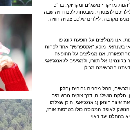
הנות מריקודי מעגלים ומקריוקי. בד"כ
לילדיכם להצטרף, מובטחת לכם חוויה שבה
מנעו מקרבה. לילדים שלכם צפויה חוויה.
ות. אנו ממליצים על הופעת קונג פו
אי בשנחאי, מופע "אקספרשין" אחד לפחות
מהתפאורה. אנו ממליצים על ההופעה
 בקונמינג אל תוורו, ולמגיעים לג'אנגג'יאגי,
דעתנו המרשימה מכולן.
 ומרשים, החל מהרים גבוהים (חלק
 חלקם מושלגים, דרך צוקים מרשימים
את איזור חונאן (גיאנגג'יאגי, היכן שצלמו
הנושק לאופק המכוסה כולו בטרסות אורז,
היא בהחלט יעד ראוי