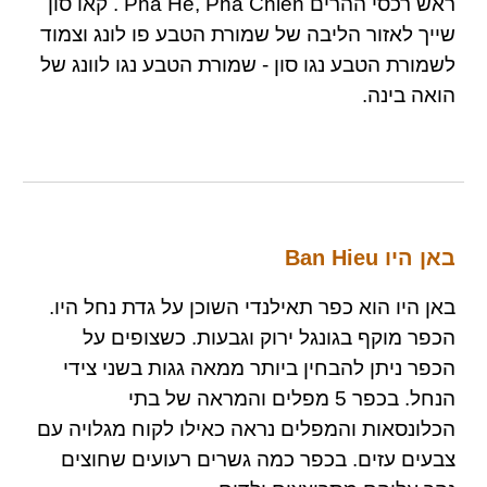
ראש רכסי ההרים Pha He, Pha Chien . קאו סון
שייך לאזור הליבה של שמורת הטבע פו לונג וצמוד
לשמורת הטבע נגו סון - שמורת הטבע נגו לוונג של
הואה בינה.
באן היו Ban Hieu
באן היו הוא כפר תאילנדי השוכן על גדת נחל היו.
הכפר מוקף בגונגל ירוק וגבעות. כשצופים על
הכפר ניתן להבחין ביותר ממאה גגות בשני צידי
הנחל. בכפר 5 מפלים והמראה של בתי
הכלונסאות והמפלים נראה כאילו לקוח מגלויה עם
צבעים עזים. בכפר כמה גשרים רעועים שחוצים