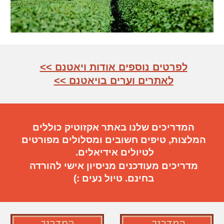
לפרטים נוספים אודות ויאטנם >>
לאתרים וערים בויאטנם >>
המדריכים שלנו באתר אקזוטיק כוללים
המלצות, טיפים חשובים
ו
מסלולים מפורטים
ל
טיול
ים
אידיאלי
ם.
מדריכים מעודכנים מניסיון אישי להורדה
בחינם. טיול נעים :)