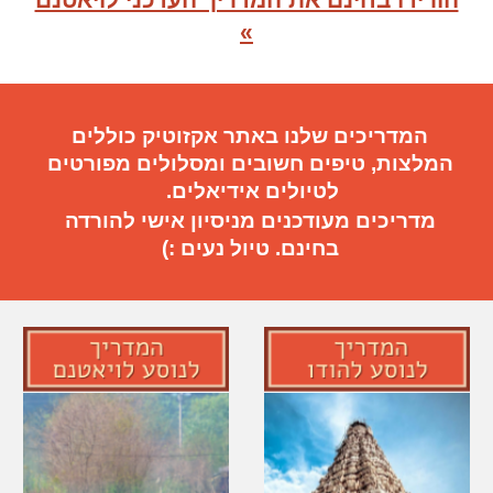
הורידו בחינם את המדריך העדכני לויאטנם
»
המדריכים שלנו באתר אקזוטיק כוללים
המלצות, טיפים חשובים
ו
מסלולים מפורטים
ל
טיול
ים
אידיאלי
ם.
מדריכים מעודכנים מניסיון אישי להורדה
בחינם. טיול נעים :)