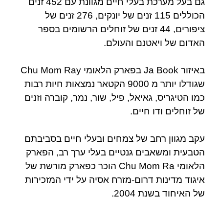
גם בעל מערכת בעלי חיים מגוונת עם 452 זנים
הכוללים 115 זנים של יונקים, 276 זנים של
ציפורים, 44 זנים של זוחלים הרשומים בספר
האדום של ויאטנם והעולם.
באיזור
Ja Book בפארק הלאומי Chu Mom Ray
שגודלו י
ותר מ 9000 הקטאר
נמצאות
חיות רבות
כמו הטיגריס, גאיאל, פיל, שור, נמר, קוברה וזנים
של זוחלים ודו חיים.
עקב
מגוון רחב של צמחים ובעלי חיים בסביבתם
הטבעית ומשאבים גנטיים בעלי ערך רב, הפארק
הלאומי Chu Mom Ra הוכר כפארק מורשת של
איגוד מדינות דרום-מזרח אסיה על ידי המזכירות
של האיחוד בשנת 2004.