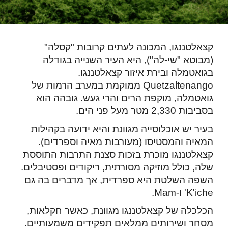
קצאלטננגו, המכונה לעתים קרובות "קסלה"
(מבוטא "שי-לה"), היא העיר השנייה בגודלה
בגואטמלה ובירת איזור קצאלטננגו.
Quetzaltenango ממוקמת במערב הרמות של
גואטמלה, מוקפת הרים והרי געש. גובהה הוא
בסביבות 2,330 מטר מעל פני הים.
בעיר יש אוכלוסייה מגוונת והיא ידועה בקהילות
המאיה והמסטיסו (מעורבות מאיה וספרדים).
קצאלטננגו מוכרת בזכות סצנת התרבות התוססת
שלה, כולל מוזיקה מסורתית, ריקודים ופסטיבלים.
השפה השלטת היא ספרדית, אך מדברים בה גם
K'iche' ו-Mam.
הכלכלה של קצאלטננגו מגוונת, כאשר חקלאות,
מסחר ושירותים ממלאים תפקידים משמעותיים.