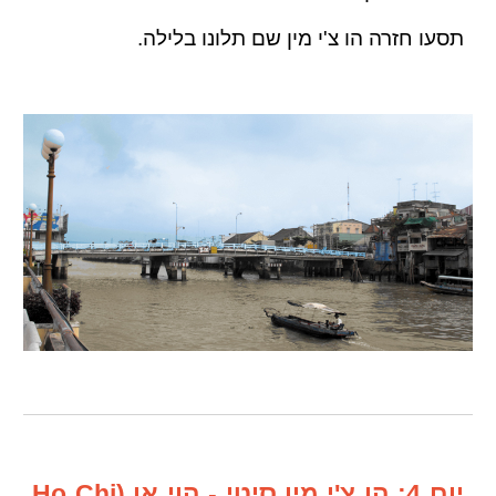
תסעו חזרה הו צ'י מין שם תלונו בלילה.
יום 4: הו צ'י מין סיטי - הוי אן (Ho Chi