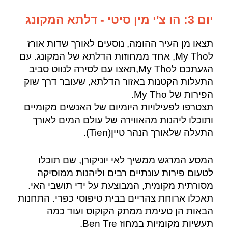
יום 3: הו צ'י מין סיטי - דלתא המקונג
תצאו מן העיר ההומה, נוסעים לאורך שדות אורז
לMy Tho, אחד ממחוזות הדלתא של המקונג. עם
הגעתכם לMy Tho,תאצו עם לסירה לנווט סביב
התעלות הקטנות באזור הדלתא, שעובר דרך שוק
הפירות של My Tho.
תצטרפו לפעילויות היומיום של האנשים מקומיים
ותוכלו ליהנות מהאווירה של עולם המים לאורך
התעלה שלאורך הנהר טיין(Tien).
המסע המרגש ממשיך לאי יוניקורן, שם תוכלו
לטעום פירות עונתיים רבים וליהנות ממוסיקה
מסורתית מקומית, המבוצעת על ידי תושבי האי.
תאכלו ארוחת צהריים בבית טיפוסי כפרי. התחנות
הבאות הן טעימת ממתק הקוקוס ועוד כמה
תעשיות מקומיות במחוז Ben Tre.