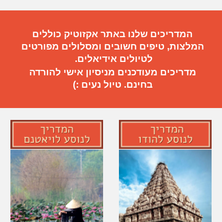
המדריכים שלנו באתר אקזוטיק כוללים
המלצות, טיפים חשובים
ו
מסלולים מפורטים
ל
טיול
ים
אידיאלי
ם.
מדריכים מעודכנים מניסיון אישי להורדה
בחינם. טיול נעים :)