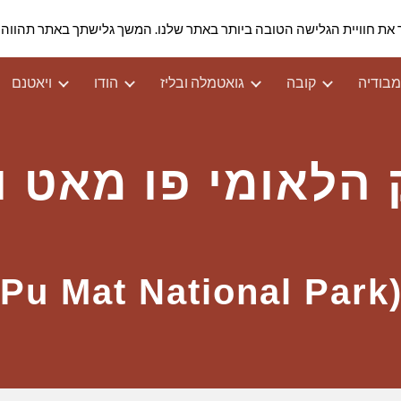
 כדי להבטיח שנספק לך את חוויית הגלישה הטובה ביותר באתר שלנו. המשך גלישתך באתר ת
ip to main content
Skip to navigat
בודיה
קובה
גואטמלה ובליז
הודו
ויאטנם
הלאומי פו מאט ו
(Pu Mat Na