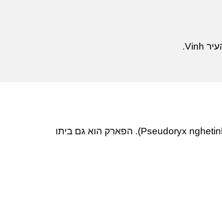
הפארק הלאומי Pu Mat הוא אחד מהמקומות הראשונים בהם נמצאת החיה הנדירה של סאולה (Pseudoryx nghetinhensis). הפארק הוא גם ביתו