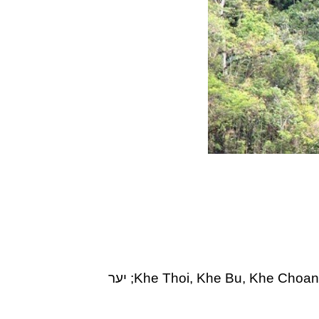
הפארק הלאומי Pu Mat היינו אתר תיירותי אקולוגי אטרקטיבי עם נופים יפים כמו היער הבראשיתי של Khe Thoi, Khe Bu, Khe Choang; יער