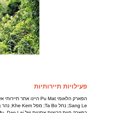
פעילויות תיירותיות
Sang Le; נחל Ta Bo; מפל Khe Kem; נהר Giang; מערת Tham Nang Man. ב Pu Mat,
בפארק חיות
קבוצות אתניות של Thai, Kho Mu, Dan Lai באזור החוצץ של הפארק.