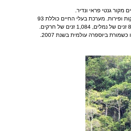
מקור גנטי פראי ונדיר.
מערכת הצמחייה מכילה 2,494 זנים, הכוללים 200 זנים של צמחי מרפא, צמחי עץ נדירים ומאות עצי ירקות ופירות. מערכת בעלי החיים כוללת 93