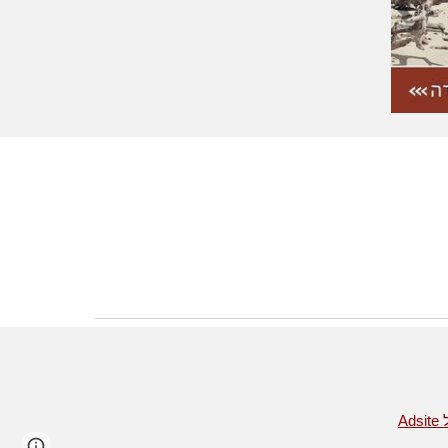
Page
Google Sites
Report abuse