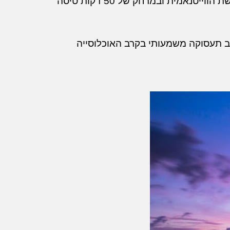
קוק, 580 מ"ר של גן עדן טרופי ושליו, עטוף במי הטורקיז של מפרץ תאילנד, 50 ק"מ מחופי היבשת הווייטנאמית ובמרחק של 50 דקות טיסה
 למרכיב תעסוקה משמעותי בקרב האוכלוסייה