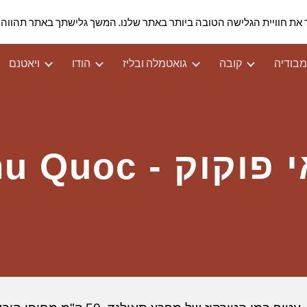
 כדי להבטיח שנספק לך את חוויית הגלישה הטובה ביותר באתר שלנו. המשך גלישתך באתר ת
ip to main content
Skip to navigat
בודיה
קובה
גואטמלה ובליז
הודו
ויאטנם
וקוק - Phu Quoc