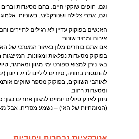
וגם,
חופים שוקקי חיים, בהם
מסעדות וברים בי
וגם
, אתרי צלילה ושנורקלינג. בשוניות, אלמוג
האנשים בפוקוק עדיין לא רגילים לתיירים וה
אירוח ומחיר שונות.
אם אתם בוחרים מלון באיזור המערבי של האי
בפוקוק
מסעדות נפלאות ומגוונות, המייצגות 
באי ניתן למצוא
ספורט ימי מגוון ומאתגר, טיול
להתנסות בחוויה, סיורים ליליים לדיג דיונון (ים
לאוהבי השווקים, בפוקוק מספר שווקים אותנטי
ומסעדות רחוב.
ניתן לארגן
טיולים יומיים למגוון אתרים כגון:
(המומחיות של האי) – נשמע מסריח, אבל מאד 
אטרקציות נבחרות ויחודיות