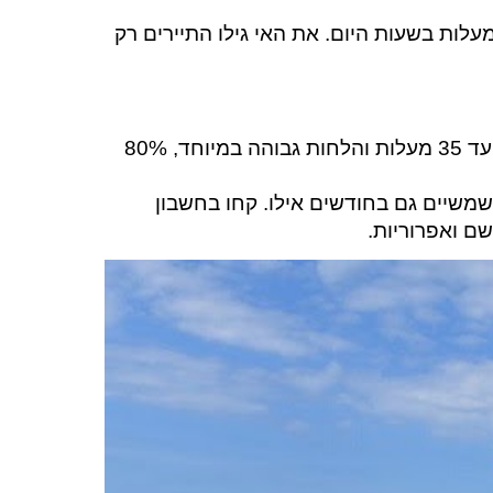
 פו-קוק הוא אחד מאתרי הנופש המומלצים בדרום ויאטנם. הטמפרטורה עומדת כל השנה על כ- 30 מעלות בשעות היום. את האי גילו התיירים רק
אפריל עד יוני וסוף אוקטובר פחות עמוסים בתיירים, המחירים זולים יותר הטמפרטורה מגיעה עד 35 מעלות והלחות גבוהה במיוחד, 80%
ושמשיים גם בחודשים איל
ו. קחו בחשבון
ם ואפרוריות.