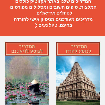
המדריכים שלנו באתר אקזוטיק כוללים
המלצות, טיפים חשובים
ו
מסלולים מפורטים
ל
טיול
ים
אידיאלי
ם.
מדריכים מעודכנים מניסיון אישי להורדה
בחינם. טיול נעים :)