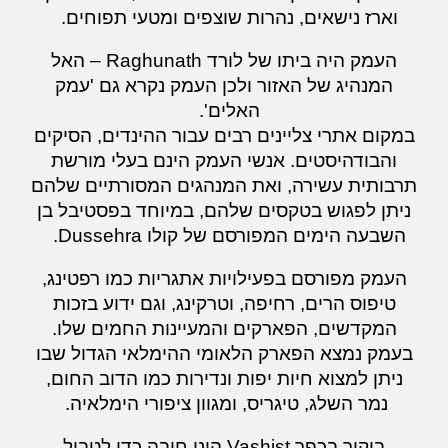
וארז נישאים, נהרות שוצפים ומטעי תפוחים.
העמק היה ביתו של לורד Raghunath – האל
המנהיג של האזור ולכן העמק נקרא גם 'עמק
האלים'.
במקום אתרי צליינים רבים עבור ההינדים, הסיקים
והבודהיסטים. אנשי העמק הינם בעלי מורשת
תרבותית עשירה, ואת המנהגים המסורתיים שלהם
ניתן לפגוש בטקסים שלהם, במיוחד בפסטיבל בן
השבעה הימים המפורסם ש
ל קולו
Dussehra.
העמק מפורסם בפעילויות אתגריות כמו רפטינג,
טיפוס הרים, רחיפה, וטרקינג, וגם ידוע בזכות
המקדשים, הפארקים והמעיינות החמים שלו.
בעמק נמצא הפארק הלאומי ההימלאי הגדול שבו
ניתן למצוא חיות יפות ונדירות כמו הדוב החום,
נמר השלג, טיגריס, ומגוון ציפורי הימלאיה.
ביקור בכפר Vashist הינו
חובה
כדי לטבול