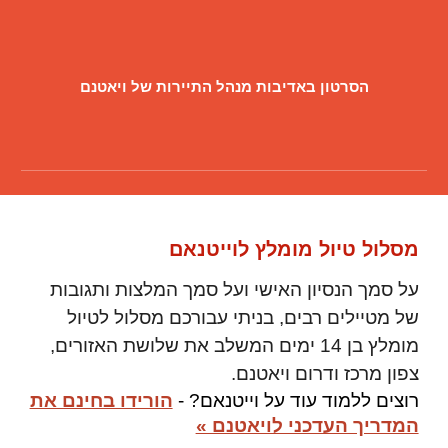
הסרטון באדיבות מנהל התיירות של ויאטנם
מסלול טיול מומלץ לוייטנאם
ע
ל סמך הנסיון האישי ועל סמך המלצות ותגובות
של מטיילים רבים, בניתי עבורכם מסלול לטיול
מומלץ בן 14 ימים המשלב את שלושת האזורים,
צפון מרכז ודרום ויאטנם.
רוצים ללמוד עוד על
וייטנאם
?
-
הורידו בחינם את
המדריך העדכני לויאטנם »