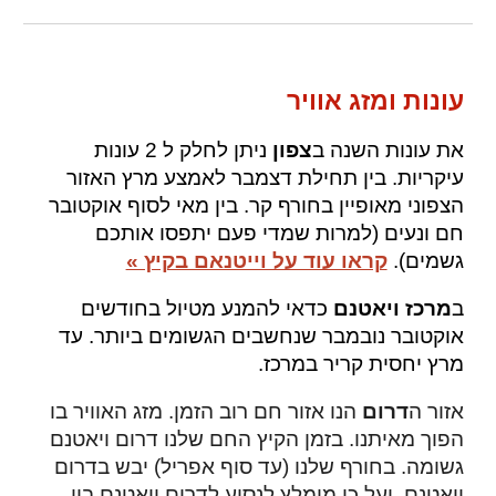
עונות ומזג אוויר
את עונות השנה ב
צפון
ניתן לחלק ל 2 עונות
עיקריות. בין תחילת דצמבר לאמצע מרץ האזור
הצפוני מאופיין בחורף קר. בין מאי לסוף אוקטובר
חם ונעים (למרות שמדי פעם יתפסו אותכם
גשמים).
קראו עוד על וייטנאם בקיץ »
ב
מרכז
ויאטנם
כדאי להמנע מטיול בחודשים
אוקטובר נובמבר שנחשבים הגשומים ביותר. עד
מרץ יחסית קריר במרכז.
אזור ה
דרום
הנו אזור חם רוב הזמן. מזג האוויר בו
הפוך מאיתנו. בזמן הקיץ החם שלנו דרום ויאטנם
גשומה. בחורף שלנו (עד סוף אפריל) יבש בדרום
ויאטנם. ועל כן מומלץ לנסוע לדרום ויאטנם בין