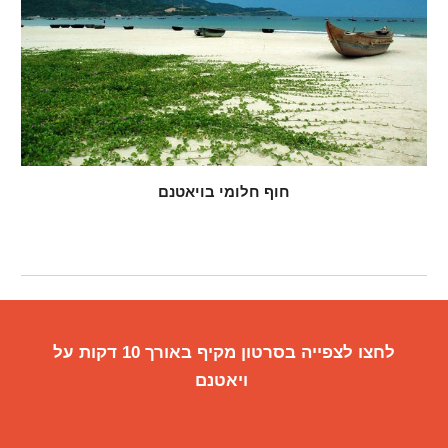
חוף חלומי בויאטנם
לחצו לצפייה בסרטון מקיף באורך 10 דקות על
ויאטנם