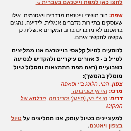
לחצו כאן למפת וייטנאם בעברית »
שפה:
רוב תושבי
וייטנאם
מדברים ויאטנמית.
אילו
שעוסקים בתיירות
מדברים אנגלית.
לידיעה: נהגים
בויאטנם לא מדברים ברוב המקרים אנשלית כך
שקשה לתקשר איתם.
לנוסעים לטיול קלאסי בוייטנאם אנו ממליצים
לטייל ב
- 3
אזורים עיקריים ולהקדיש לנסיעה
כשבועיים (ראה מפת התמצאות ומסלול טיול
מומלץ בהמשך):
צפון
:
הנוי
,
הלונג ביי
ו
סאפה
מרכז
:
הוי אן וסביבתה
דרום
:
הו צ'י מין (סייגון) וסביבתה
,
הדלתא של
המקונג
למעוניינים בטיול עומק, אנו ממליצים על
טיול
בצפון ויאטנם
.