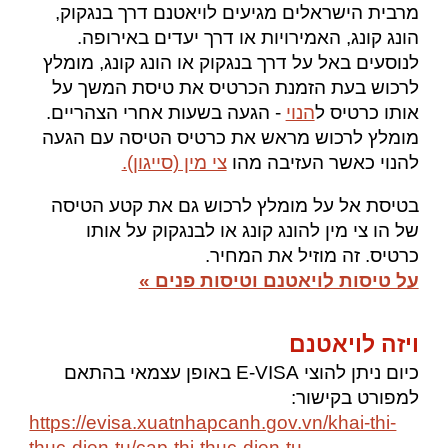
מרבית הישראלים מגיעים לויאטנם דרך בנגקוק
,
הונג קונג, האמירויות או דרך יעדים באירופה.
לנוסעים באל על דרך בנגקוק או הונג קונג, מומלץ
לרכוש בעת הזמנת הכרטיס את טיסת המשך על
אותו כרטיס ל
הנוי
- הגעה בשעות אחרי הצהריים.
מומלץ לרכוש מראש את כרטיס הטיסה עם הגעה
להנוי כאשר העזיבה מ
הו
צי מין (סייגון).
בטיסת אל על מומלץ לרכוש גם את קטע הטיסה
של הו צי מין להונג קונג או לבנגקוק על אותו
כרטיס. זה מוזיל את המחיר.
על טיסות לויאטנם וטיסות פנים »
ויזה לויאטנם
כיום
ניתן להוצי E-VISA
באופן עצמאי
בהתאם
למפורט בקישור:
https://evisa.xuatnhapcanh.gov.vn/khai-thi-
thuc-dien-tu/cap-thi-thuc-dien-tu