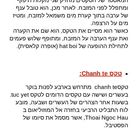
המאסטר של הטקסים מחזיק שני מקלות תיפוף
ומתפלל לפני המזבח. לאחר מכן, הוא טובל ענף
של ערבה בתוך קערת מים משמאל למזבח, ומטיז
מים על הרצפה.
כאשר הוא מסיים את הטקס, הוא שם את הקערה
ואת ענף הערבה על המזבח, ומתופף שלוש פעמים
לתחילת ההופעה של hat boi (אופרה קלאסית).
טקס Chanh te:
טקסchanh te מתרחש בארבע לפנות בוקר
בעשרים ושישה עם טקסים הדומים לטקס tuc yet.
בשעות אחר הצהרים של העשרים ושבעה, מובע
לוח התבליט הרביעי בחזרה אל המוזוליאום ב
Thoai Ngoc Hau, אשר מסמל את סיומו של
הפסטיבל.