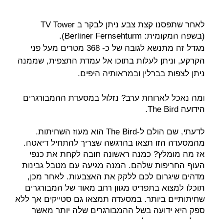
לאחר שתפסנו קצת צבע ניתן לבקר ב TV Tower
(בשפה המקומית: Berliner Fernsehturm).
מגדל זה מתנשא לגובה של כ- 368 מטרים מעל פני
הקרקע, וניתן לעלות בתוכו אל עמדת התצפית, שממנה
ניתן לצפות בברלין ובמראותיה היפים.
ומה נאכל לארוחת ערב? נזלול במסעדת ההמבורגרים
הידועה The Bird
.
לדעתי, שם הולם ל-The Bird הוא מעוז השחיתות.
מהמסעדה הזו תצאו בהרגשה שצריך להתחיל דיאטה.
אז מה מומלץ? כמנה ראשונה חובה לקחת את כנפי
העוף החריפות שלהם. המנה מגיעה עם מטבל גבינות
מדהים שיגרום לכם ללקק את האצבעות. לאחר מכן,
תוכלו למצוא בתפריט מגוון רחב מאוד של המבורגרים
שחיתותיים ביותר. במסעדה תמצאו גם סטייקים אך ללא
ספק היא ידועה בשל ההמבורגרים שלה יותר מאשר