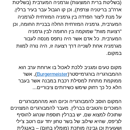
(בשליטת ברית המוצעות) וגרמניה המערבית (בשליטת
ארה"ב בריטניה וצרפת), וכן קו הגבול עבר בעיר ברלין.
על מנת ליצור הפרדה בין גרמניה המזרחית לגרמניה
המערבית, גרמניה המזרחית החלה בבניית החומה, וכן
"רצועת מוות" שמוקמה בין החומה לבין גרמניה
המערבית. כל אדם אשר היה נתפס מנסה לעבור
מגרמניה אחת לשנייה דרך רצועה זו, היה נורה למוות
במקום.
מקום טעים ומגניב ללכת לאכול בו ארוחת ערב הוא
ההמבורגריה בורגרמייסטר(
Burgermeister
), אשר
ממוקמת מתחת למסילת רכבת במבנה אשר בעבר
הלא כל כך רחוק שימש כשירותים ציבוריים...
המקום הוסב להמבורגריה וכיום הוא מההמבורגרים
המוכרים והטובים בברלין. מעבר להמבורגרים המצוינים
שתוכלו למצוא שם, יש בברלין תוספת שנהוג להוסיף
לצ'יפס, שהיא שילוב של בשר טחון יחד עם רוטב צ'ילי
ושעועית וכן גבינה מותכת (מומלץ בחום) – באנגלית