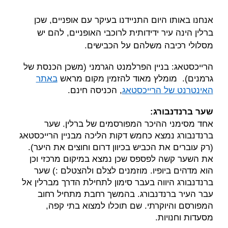
אנחנו באותו היום התניידנו בעיקר עם אופניים, שכן
ברלין הינה עיר ידידותית לרוכבי האופניים, להם יש
מסלולי רכיבה משלהם על הכבישים.
הרייכסטאג: בניין הפרלמנט הגרמני (משכן הכנסת של
גרמנים). מומלץ מאוד להזמין מקום מראש
באתר
האינטרנט של הרייכסטאג
, הכניסה חינם.
שער ברנדנבורג:
אחד מסימני ההיכר המפורסמים של ברלין. שער
ברנדנבורג נמצא כחמש דקות הליכה מבניין הרייכסטאג
(רק עוברים את הכביש בכיוון דרום וחוצים את היער).
את השער קשה לפספס שכן נמצא במיקום מרכזי וכן
הוא מדהים ביופיו. מוזמנים לצלם ולהצטלם :) שער
ברנדנבורג היווה בעבר סימון לתחילת הדרך מברלין אל
עבר העיר ברנדנבורג. בהמשך רחבת מתחיל רחוב
המפורסם והיוקרתי. שם תוכלו למצוא בתי קפה,
מסעדות וחנויות.