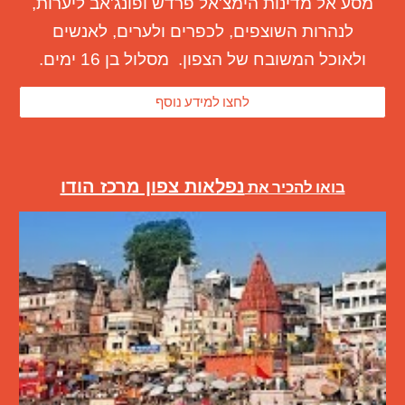
מסע אל מדינות הימצ'אל פרדש ופונג'אב ליערות,
לנהרות השוצפים
, לכפרים ולערים, לאנשים
ולאוכל המשובח של הצפון
. מסלול בן 16 ימים.
לחצו למידע נוסף
נפלאות צפון מרכז הודו
בואו להכיר את