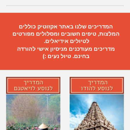
המדריכים שלנו באתר אקזוטיק כוללים
המלצות, טיפים חשובים
ו
מסלולים מפורטים
ל
טיול
ים
אידיאלי
ם.
מדריכים מעודכנים מניסיון אישי להורדה
בחינם. טיול נעים :)