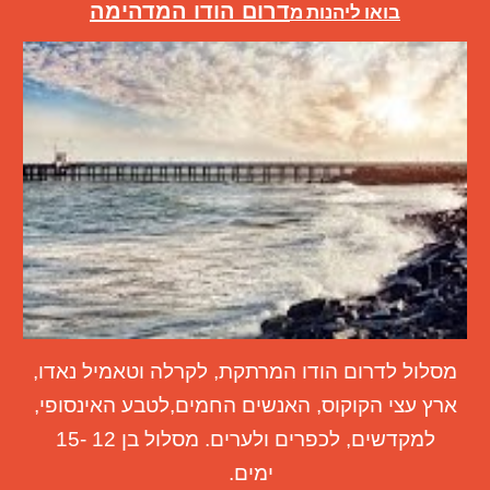
דרום הודו המדהימה
בואו ליהנות מ
מסלול לדרום הודו המרתקת
, לקרלה וטאמיל נאדו,
ארץ עצי הקוקוס, האנשים החמים,לטבע האינסופי,
למקדשים, לכפרים ולערים. מסלול
בן 1
2
-1
5
ימים.