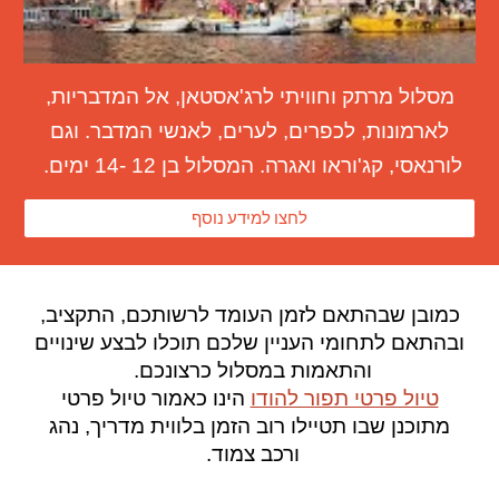
מסלול מרתק וחוויתי
ל
רג'אסטאן, אל המדבריות,
לארמונות, לכפרים, לערים, לאנשי המדבר.
וגם
לורנאסי, קג'וראו ואגרה.
המסלול בן 1
2
-1
4
ימים.
לחצו למידע נוסף
כמובן שבהתאם לזמן העומד לרשותכם,
התקציב,
ובהתאם לתחומי העניין שלכם תוכלו לבצע שינויים
והתאמות במסלול כרצונכם.
טיול פרטי תפור להודו
הינו כאמור
טיול פרטי
מתוכנן שבו תטיילו רוב הזמן בלווית מדריך, נהג
ורכב צמוד.