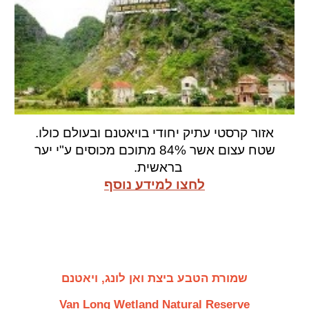
אזור קרסטי עתיק
יחודי
בויאטנם ובעולם כולו.
שטח עצום אשר 8
4
% מתוכם מכוסים ע"י יער
בראשית.
לחצו למידע נוסף
שמורת הטבע ביצת ואן לונג, ויאטנם
Van Long Wetland Natural Reserve