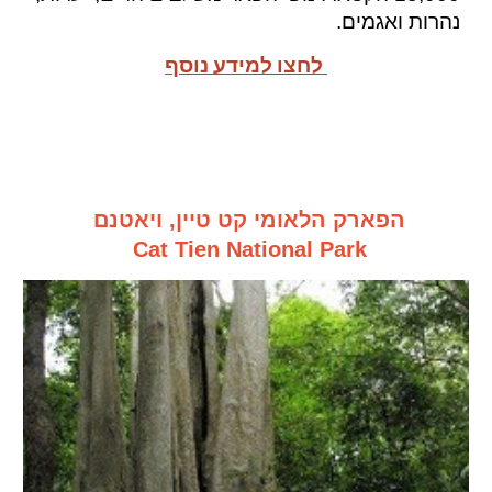
נהרות
ו
אגמים.
לחצו למידע נוסף
הפארק הלאומי קט טיין, ויאטנם
Cat Tien National Park