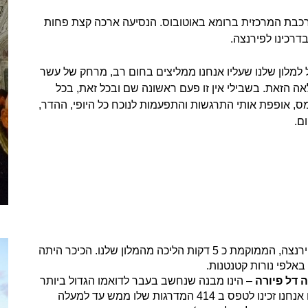
רכבת המרכזית ברומא באוטובוס. הנסיעה ארכה קצת פחות
דרכינו לפירנצה.
מלון שלנו שעליו אנחנו ממליצים בחום רב, מרחק של עשר
 הזאת. בשבילי אין זו פעם ראשונה שם ובכל זאת, בכל
, אופפת אותי התרגשות והתפעמות לנוכח כל היופי, ההדר,
ום.
את אחר הצהריים בילינו, איך לא, בכיכר הדואמו של פירנצה, הממוקמת כ 5 דקות הליכה מהמלון שלנו. הכיכר היתה
באלפי נורות קטנטנות.
 דל פיורה
– הינו מבנה שנחשב בעבר לדואמו הגדול ביותר
בעולם. לצידו מגדל פעמונים, שלאחר עמידה בתור גם אנחנו זכינו לטפס ב 414 המדרגות שלו ממש עד למעלה