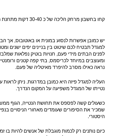
קחו בחשבון מרחק הליכה של כ 30-40 דקות מתחנת הרכבת בפיזה ועד למגדל פיזה שנמצא בפיאצה דיי מיראקולי.
יש כמובן אפשרות לנסוע במונית או באוטובוס, אך 
למגדל תבטיח לכם שיטוט בין בניינים יפים ישנים ומט
לפנים הבתים מידי פעם, חנויות בוטיק נפלאות שמלבד 
ומעוצבים במיוחד לכריסמס, בתי קפה קטנים ורומנטיים
נראה כאילו מסרב להיפרד מאיטליה של פעם.
העליה למגדל פיזה היא כמובן במדרגות. ניתן לראות ע
נטייתו של המגדל משפיעה על המקום הנדרך.
כשעולים קשה לפספס את תחושת הנטייה, הגוף ממש מרג
שמכיר את הסיפורים שעומדים מאחורי הניסויים בנפיל
היסטורי.
כיום נותנים רק לכמות מוגבלת של אנשים להיות בו ז