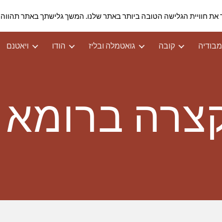
 כדי להבטיח שנספק לך את חוויית הגלישה הטובה ביותר באתר שלנו. המשך גלישתך באתר ת
ip to main content
Skip to navigat
בודיה
קובה
גואטמלה ובליז
הודו
ויאטנם
צרה ברומא ו