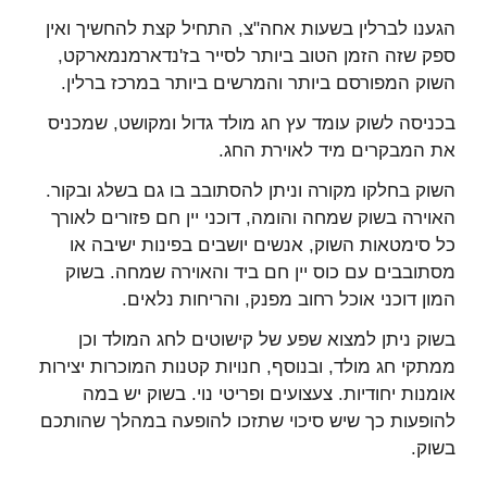
הגענו לברלין בשעות אחה"צ, התחיל קצת להחשיך ואין
ספק שזה הזמן הטוב ביותר לסייר בז'נדארמנמארקט,
השוק המפורסם ביותר והמרשים ביותר במרכז ברלין.
בכניסה לשוק עומד עץ חג מולד גדול ומקושט, שמכניס
את המבקרים מיד לאוירת החג.
השוק בחלקו מקורה וניתן להסתובב בו גם בשלג ובקור.
האוירה בשוק שמחה והומה, דוכני יין חם פזורים לאורך
כל סימטאות השוק, אנשים יושבים בפינות ישיבה או
מסתובבים עם כוס יין חם ביד והאוירה שמחה. בשוק
המון דוכני אוכל רחוב מפנק, והריחות נלאים.
בשוק ניתן למצוא שפע של קישוטים לחג המולד וכן
ממתקי חג מולד, ובנוסף, חנויות קטנות המוכרות יצירות
אומנות יחודיות. צעצועים ופריטי נוי. בשוק יש במה
להופעות כך שיש סיכוי שתזכו להופעה במהלך שהותכם
בשוק.